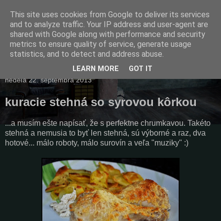
This site uses cookies from Google to deliver its services
and to analyze traffic. Your IP address and user-agent are
shared with Google along with performance and security
metrics to ensure quality of service, generate usage
statistics, and to detect and address abuse.
▼
LEARN MORE
GOT IT
nedeľa 22. septembra 2013
kuracie stehná so syrovou kôrkou
...a musím ešte napísať, že s perfektne chrumkavou. Takéto
stehná a nemusia to byť len stehná, sú výborné a raz, dva
hotové... málo roboty, málo surovín a veľa "muziky" :)