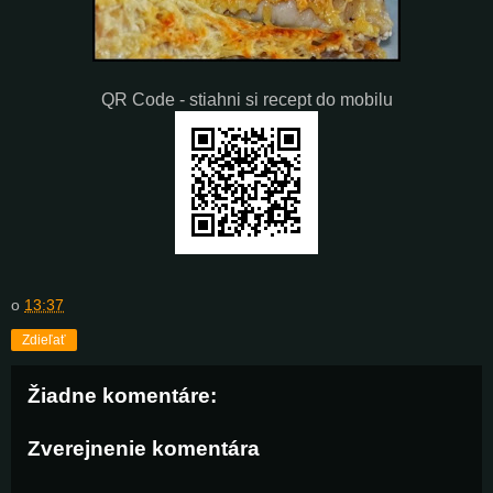
QR Code - stiahni si recept do mobilu
o
13:37
Zdieľať
Žiadne komentáre:
Zverejnenie komentára