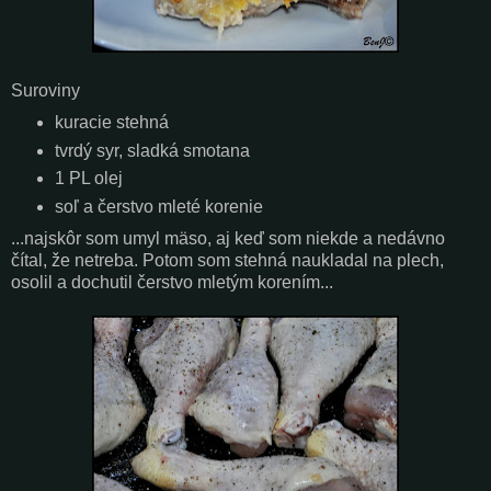
Suroviny
kuracie stehná
tvrdý syr, sladká smotana
1 PL olej
soľ a čerstvo mleté korenie
...najskôr som umyl mäso, aj keď som niekde a nedávno
čítal, že netreba. Potom som stehná naukladal na plech,
osolil a dochutil čerstvo mletým korením...