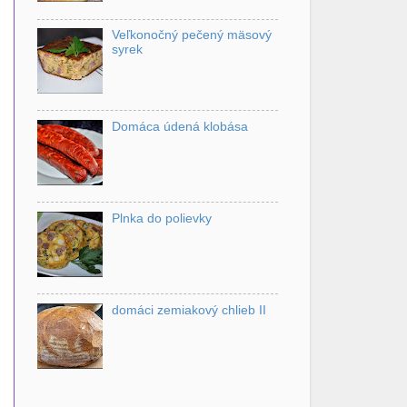
Veľkonočný pečený mäsový
syrek
Domáca údená klobása
Plnka do polievky
domáci zemiakový chlieb II