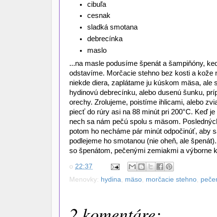
cibuľa
cesnak
sladká smotana
debrecínka
maslo
...na masle podusíme špenát a šampiňóny, ke
odstavíme. Morčacie stehno bez kosti a kože
niekde diera, zaplátame ju kúskom mäsa, ale 
hydinovú debrecínku, alebo dusenú šunku, prí
orechy. Zrolujeme, poistíme ihlicami, alebo 
piecť do rúry asi na 88 minút pri 200°C. Keď j
nech sa nám pečú spolu s mäsom. Posledných 
potom ho necháme pár minút odpočinúť, aby s
podlejeme ho smotanou (nie oheň, ale špenát)
so špenátom, pečenými zemiakmi a výborne k 
o
22:37
Menovky:
hydina
,
mäso
,
morčacie stehno
,
peče
2 komentáre: