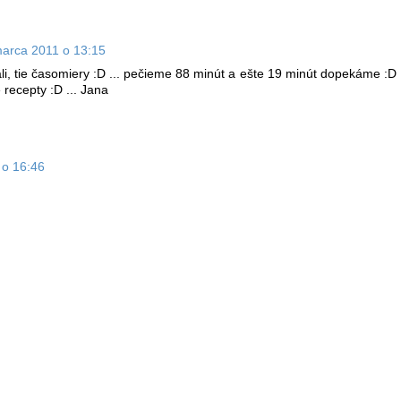
marca 2011 o 13:15
li, tie časomiery :D ... pečieme 88 minút a ešte 19 minút dopekáme :D
e recepty :D ... Jana
 o 16:46