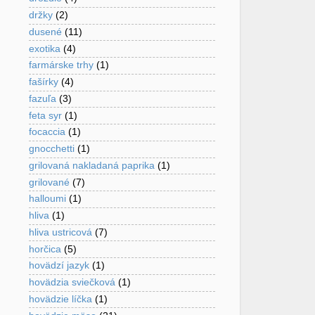
držky
(2)
dusené
(11)
exotika
(4)
farmárske trhy
(1)
fašírky
(4)
fazuľa
(3)
feta syr
(1)
focaccia
(1)
gnocchetti
(1)
grilovaná nakladaná paprika
(1)
grilované
(7)
halloumi
(1)
hliva
(1)
hliva ustricová
(7)
horčica
(5)
hovädzí jazyk
(1)
hovädzia sviečková
(1)
hovädzie líčka
(1)