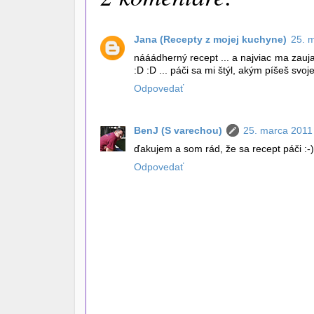
Jana (Recepty z mojej kuchyne)
25. 
nááádherný recept ... a najviac ma zauja
:D :D ... páči sa mi štýl, akým píšeš svoj
Odpovedať
BenJ (S varechou)
25. marca 2011
ďakujem a som rád, že sa recept páči :-)
Odpovedať