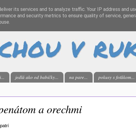
liver its services and to analyze traffic. Your IP address and u
rmance and security metrics to ensure quality of service, gene
buse.
...
jedlá ako od babičky...
na pare...
pokusy s foťákom...
špenátom a orechmi
patrí