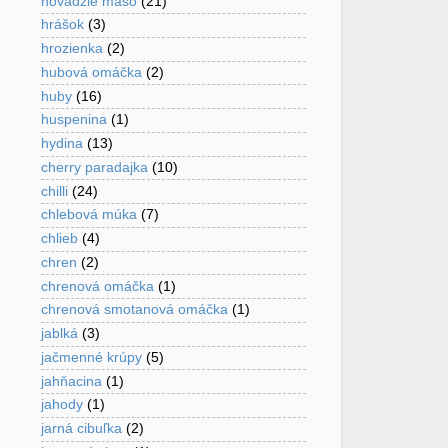
hovädzie mäso
(21)
hrášok
(3)
hrozienka
(2)
hubová omáčka
(2)
huby
(16)
huspenina
(1)
hydina
(13)
cherry paradajka
(10)
chilli
(24)
chlebová múka
(7)
chlieb
(4)
chren
(2)
chrenová omáčka
(1)
chrenová smotanová omáčka
(1)
jablká
(3)
jačmenné krúpy
(5)
jahňacina
(1)
jahody
(1)
jarná cibuľka
(2)