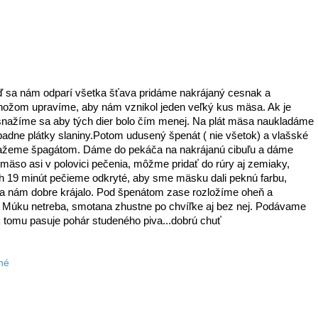
ď sa nám odparí všetka šťava pridáme nakrájaný cesnak a
 nožom upravíme, aby nám vznikol jeden veľký kus mäsa. Ak je
snažíme sa aby tých dier bolo čím menej. Na plát mäsa naukladáme
padne plátky slaniny.Potom udusený špenát ( nie všetok) a vlašské
zviažeme špagátom. Dáme do pekáča na nakrájanú cibuľu a dáme
e mäso asi v polovici pečenia, môžme pridať do rúry aj zemiaky,
19 minút pečieme odkryté, aby sme mäsku dali peknú farbu,
a nám dobre krájalo. Pod špenátom zase rozložíme oheň a
. Múku netreba, smotana zhustne po chvíľke aj bez nej. Podávame
tomu pasuje pohár studeného piva...dobrú chuť
né