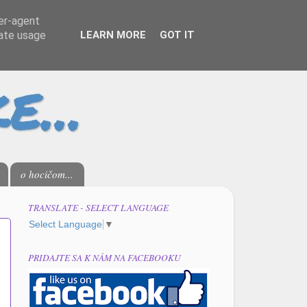
ser-agent
rate usage
LEARN MORE
GOT IT
o hocičom...
TRANSLATE - SELECT LANGUAGE
Select Language
▼
PRIDAJTE SA K NÁM NA FACEBOOKU