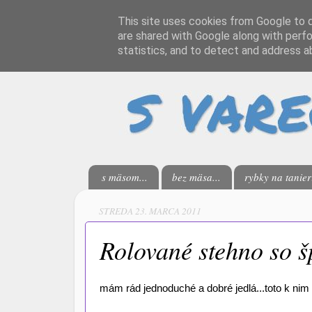
This site uses cookies from Google to de
are shared with Google along with perfo
statistics, and to detect and address a
s mäsom...
bez mäsa...
rybky na tanieri
STREDA 23. MARCA 2011
Rolované stehno so 
mám rád jednoduché a dobré jedlá...toto k nim 