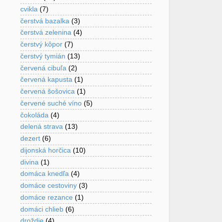
cvikla
(7)
čerstvá bazalka
(3)
čerstvá zelenina
(4)
čerstvý kôpor
(7)
čerstvý tymián
(13)
červená cibuľa
(2)
červená kapusta
(1)
červená šošovica
(1)
červené suché víno
(5)
čokoláda
(4)
delená strava
(13)
dezert
(6)
dijonská horčica
(10)
divina
(1)
domáca knedľa
(4)
domáce cestoviny
(3)
domáce rezance
(1)
domáci chlieb
(6)
droždie
(4)