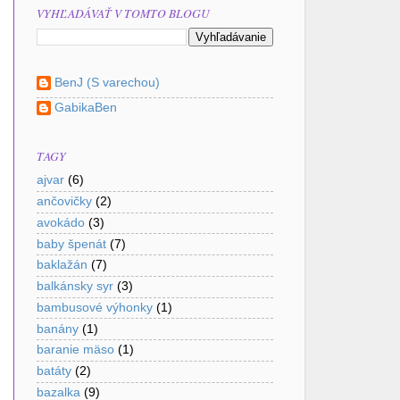
VYHĽADÁVAŤ V TOMTO BLOGU
BenJ (S varechou)
GabikaBen
TAGY
ajvar
(6)
ančovičky
(2)
avokádo
(3)
baby špenát
(7)
baklažán
(7)
balkánsky syr
(3)
bambusové výhonky
(1)
banány
(1)
baranie mäso
(1)
batáty
(2)
bazalka
(9)