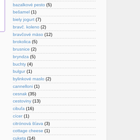
bazalkové pesto
(5)
bešamel
(1)
biely jogurt
(7)
bravč. koleno
(2)
bravčové mäso
(12)
brokolica
(5)
brusnice
(2)
bryndza
(5)
buchty
(4)
bulgur
(1)
bylinkové maslo
(2)
cannelloni
(1)
cesnak
(35)
cestoviny
(13)
cibuľa
(16)
cícer
(1)
citrónová šťava
(3)
cottage cheese
(1)
cuketa
(14)