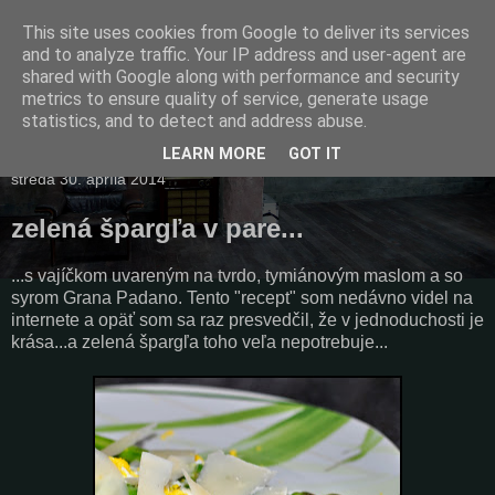
This site uses cookies from Google to deliver its services
and to analyze traffic. Your IP address and user-agent are
shared with Google along with performance and security
metrics to ensure quality of service, generate usage
statistics, and to detect and address abuse.
▼
LEARN MORE
GOT IT
streda 30. apríla 2014
zelená špargľa v pare...
...s vajíčkom uvareným na tvrdo, tymiánovým maslom a so
syrom Grana Padano. Tento "recept" som nedávno videl na
internete a opäť som sa raz presvedčil, že v jednoduchosti je
krása...a zelená špargľa toho veľa nepotrebuje...