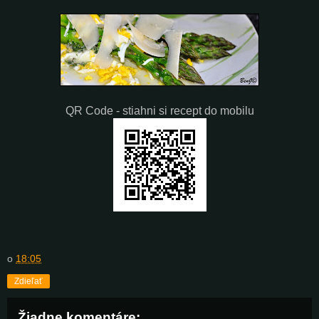
QR Code - stiahni si recept do mobilu
o
18:05
Zdieľať
Žiadne komentáre: