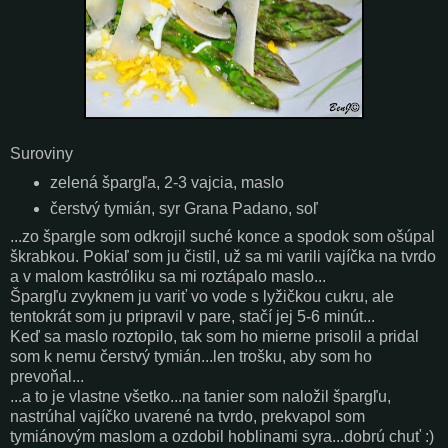
Suroviny
zelená špargľa, 2-3 vajcia, maslo
čerstvý tymián, syr Grana Padano, soľ
...zo špargle som odkrojil suché konce a spodok som ošúpal
škrabkou. Pokiaľ som ju čistil, už sa mi varili vajíčka na tvrdo
a v malom kastróliku sa mi roztápalo maslo...
Špargľu zvyknem ju variť vo vode s lyžičkou cukru, ale
tentokrát som ju pripravil v pare, stačí jej 5-6 minút...
Keď sa maslo roztopilo, tak som ho mierne prisolil a pridal
som k nemu čerstvý tymián...len trošku, aby som ho
prevoňal...
...a to je vlastne všetko...na tanier som naložil špargľu,
nastrúhal vajíčko uvarené na tvrdo, prekvapol som
tymiánovým maslom a ozdobil hoblinami syra...dobrú chuť :)