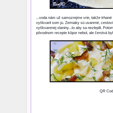
...voda nám už samozrejme vrie, takže trhané t
vyškvaril som ju. Zemiaky sú uvarené, cestovi
vyškvarenej slaniny...to aby sa nezlepili. Poto
pôvodnom recepte kôpor nebol, ale čerstvá byli
QR Code 