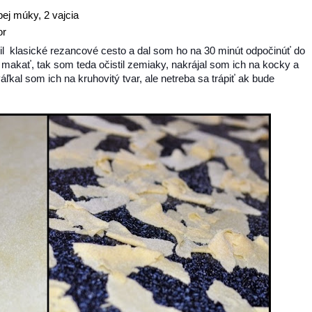
ej múky, 2 vajcia
or
vil klasické rezancové cesto a dal som ho na 30 minút odpočinúť do
 makať, tak som teda očistil zemiaky, nakrájal som ich na kocky a
váľkal som ich na kruhovitý tvar, ale netreba sa trápiť ak bude