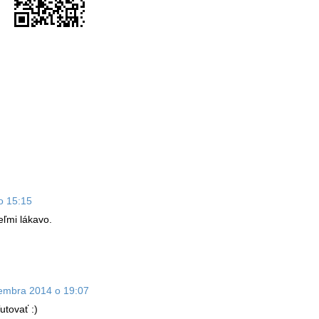
o 15:15
eľmi lákavo.
embra 2014 o 19:07
utovať :)