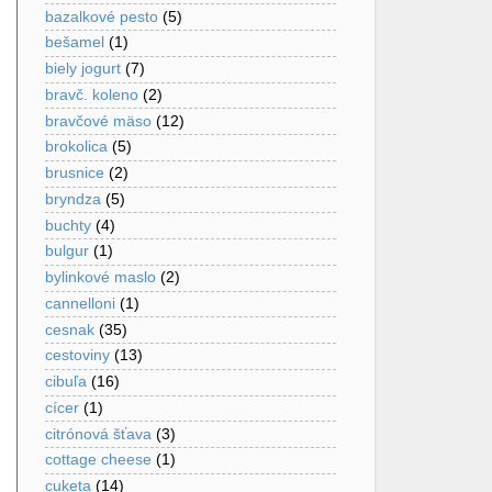
bazalkové pesto
(5)
bešamel
(1)
biely jogurt
(7)
bravč. koleno
(2)
bravčové mäso
(12)
brokolica
(5)
brusnice
(2)
bryndza
(5)
buchty
(4)
bulgur
(1)
bylinkové maslo
(2)
cannelloni
(1)
cesnak
(35)
cestoviny
(13)
cibuľa
(16)
cícer
(1)
citrónová šťava
(3)
cottage cheese
(1)
cuketa
(14)