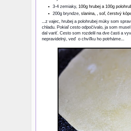
3-4 zemiaky,
100g hrubej a 100g polohrub
200g bryndze,
slanina, , soľ, čerstvý kôp
...z vajec, hrubej a polohrubej múky som spra
chladu. Pokiaľ cesto odpočívalo, ja som musel
dal variť. Cesto som rozdelil na dve časti a vy
nepravidelný, veď o chvíľku ho potrháme...