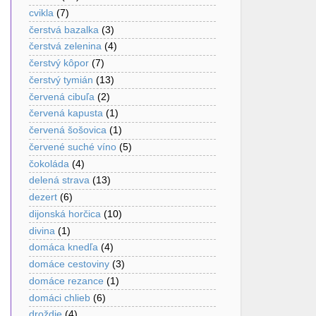
cvikla
(7)
čerstvá bazalka
(3)
čerstvá zelenina
(4)
čerstvý kôpor
(7)
čerstvý tymián
(13)
červená cibuľa
(2)
červená kapusta
(1)
červená šošovica
(1)
červené suché víno
(5)
čokoláda
(4)
delená strava
(13)
dezert
(6)
dijonská horčica
(10)
divina
(1)
domáca knedľa
(4)
domáce cestoviny
(3)
domáce rezance
(1)
domáci chlieb
(6)
droždie
(4)