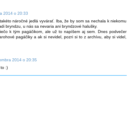
a 2014 o 20:33
akéto náročné jedlá vyvárať. Iba, že by som sa nechala k niekomu
adi bryndzu, u nás sa nevaria ani bryndzové halušky.
niečo k tým pagáčikom, ale už to napíšem aj sem. Dnes podvečer
rohové pagáčiky a ak si nevidel, pozri si to z archívu, aby si videl,
embra 2014 o 20:35
to :)