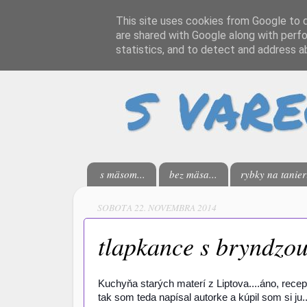
This site uses cookies from Google to de
are shared with Google along with perfo
statistics, and to detect and address a
s mäsom...
bez mäsa...
rybky na tanieri
SOBOTA 22. NOVEMBRA 2014
tlapkance s bryndzo
Kuchyňa starých materí z Liptova....áno, recept
tak som teda napísal autorke a kúpil som si j