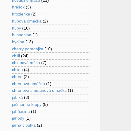
hovädzie mäso
(21)
hrášok
(3)
hrozienka
(2)
hubová omáčka
(2)
huby
(16)
huspenina
(1)
hydina
(13)
cherry paradajka
(10)
chilli
(24)
chlebová múka
(7)
chlieb
(4)
chren
(2)
chrenová omáčka
(1)
chrenová smotanová omáčka
(1)
jablká
(3)
jačmenné krúpy
(5)
jahňacina
(1)
jahody
(1)
jarná cibuľka
(2)