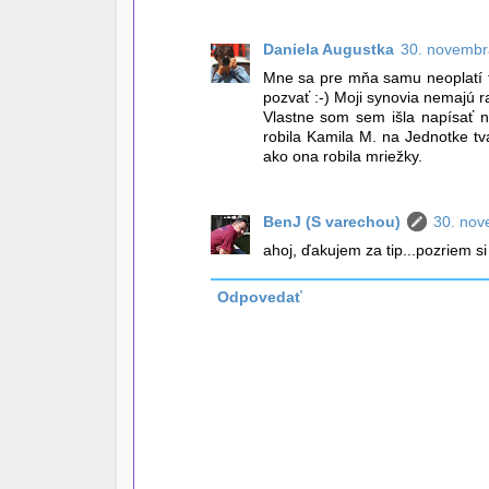
Daniela Augustka
30. novembr
Mne sa pre mňa samu neoplatí t
pozvať :-) Moji synovia nemajú r
Vlastne som sem išla napísať 
robila Kamila M. na Jednotke tva
ako ona robila mriežky.
BenJ (S varechou)
30. nov
ahoj, ďakujem za tip...pozriem si 
Odpovedať