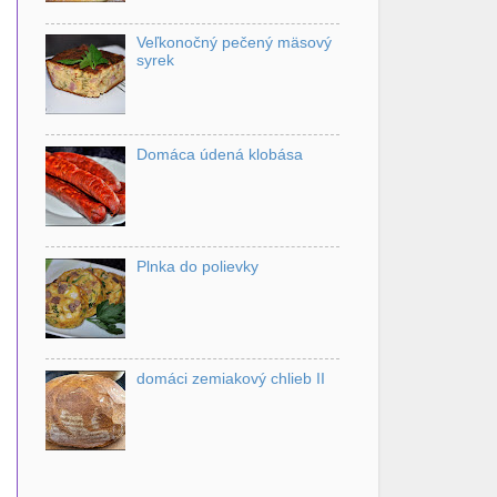
Veľkonočný pečený mäsový
syrek
Domáca údená klobása
Plnka do polievky
domáci zemiakový chlieb II