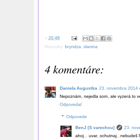
o
20:48
Menovky:
bryndza
,
slanina
4 komentáre:
Daniela Augustka
23. novembra 2014 
Nepoznám, nejedla som, ale vyzerá to v
Odpovedať
Odpovede
BenJ (S varechou)
23. nov
ahoj... uvar, ochutnaj...nebudeš ľ