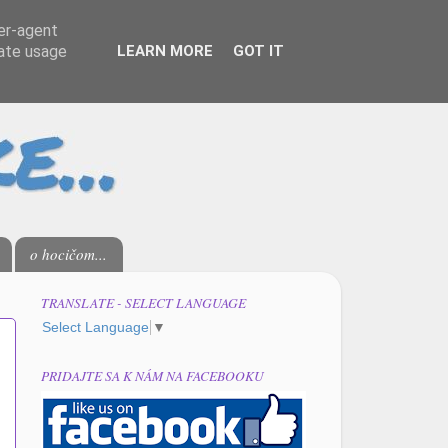
ser-agent
rate usage
LEARN MORE
GOT IT
o hocičom...
TRANSLATE - SELECT LANGUAGE
Select Language
▼
PRIDAJTE SA K NÁM NA FACEBOOKU