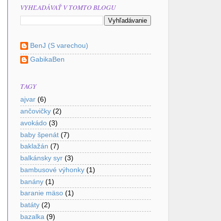
VYHĽADÁVAŤ V TOMTO BLOGU
BenJ (S varechou)
GabikaBen
TAGY
ajvar
(6)
ančovičky
(2)
avokádo
(3)
baby špenát
(7)
baklažán
(7)
balkánsky syr
(3)
bambusové výhonky
(1)
banány
(1)
baranie mäso
(1)
batáty
(2)
bazalka
(9)