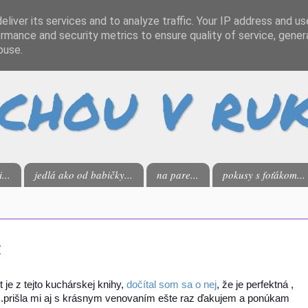
liver its services and to analyze traffic. Your IP address and u
rmance and security metrics to ensure quality of service, gene
buse.
...
jedlá ako od babičky...
na pare...
pokusy s foťákom...
u
 je z tejto kuchárskej knihy,
dočítal som sa o nej
, že je perfektná ,
u...prišla mi aj s krásnym venovaním ešte raz ďakujem a ponúkam