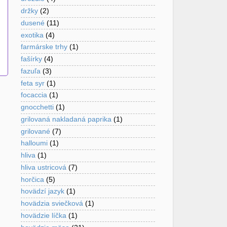
držky
(2)
dusené
(11)
exotika
(4)
farmárske trhy
(1)
fašírky
(4)
fazuľa
(3)
feta syr
(1)
focaccia
(1)
gnocchetti
(1)
grilovaná nakladaná paprika
(1)
grilované
(7)
halloumi
(1)
hliva
(1)
hliva ustricová
(7)
horčica
(5)
hovädzí jazyk
(1)
hovädzia sviečková
(1)
hovädzie líčka
(1)