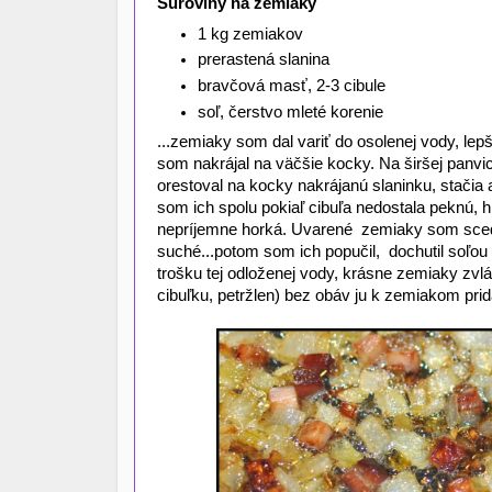
Suroviny na zemiaky
1 kg zemiakov
prerastená slanina
bravčová masť, 2-3 cibule
soľ, čerstvo mleté korenie
...zemiaky som dal variť do osolenej vody, lepš
som nakrájal na väčšie kocky. Na širšej panvic
orestoval na kocky nakrájanú slaninku, stačia a
som ich spolu pokiaľ cibuľa nedostala peknú, h
nepríjemne horká. Uvarené zemiaky som scedil
suché...potom som ich popučil, dochutil soľou 
trošku tej odloženej vody, krásne zemiaky zvlá
cibuľku, petržlen) bez obáv ju k zemiakom prida