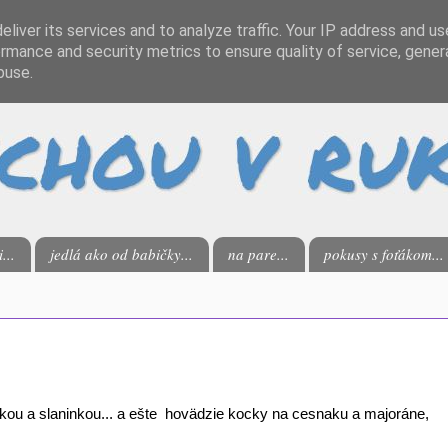
liver its services and to analyze traffic. Your IP address and u
rmance and security metrics to ensure quality of service, gene
buse.
...
jedlá ako od babičky...
na pare...
pokusy s foťákom...
ľkou a slaninkou... a ešte hovädzie kocky na cesnaku a majoráne,