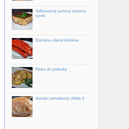
Veľkonočný pečený mäsový
syrek
Domáca údená klobása
Plnka do polievky
domáci zemiakový chlieb II