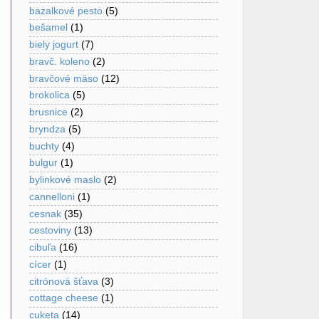
bazalkové pesto
(5)
bešamel
(1)
biely jogurt
(7)
bravč. koleno
(2)
bravčové mäso
(12)
brokolica
(5)
brusnice
(2)
bryndza
(5)
buchty
(4)
bulgur
(1)
bylinkové maslo
(2)
cannelloni
(1)
cesnak
(35)
cestoviny
(13)
cibuľa
(16)
cícer
(1)
citrónová šťava
(3)
cottage cheese
(1)
cuketa
(14)