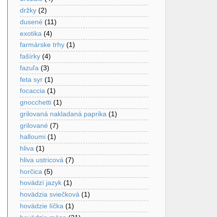
držky
(2)
dusené
(11)
exotika
(4)
farmárske trhy
(1)
fašírky
(4)
fazuľa
(3)
feta syr
(1)
focaccia
(1)
gnocchetti
(1)
grilovaná nakladaná paprika
(1)
grilované
(7)
halloumi
(1)
hliva
(1)
hliva ustricová
(7)
horčica
(5)
hovädzí jazyk
(1)
hovädzia sviečková
(1)
hovädzie líčka
(1)