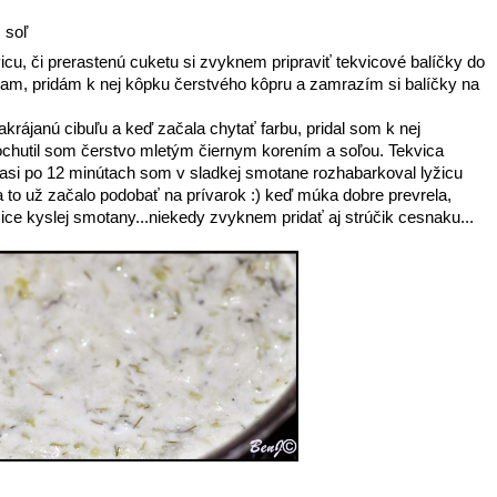
, soľ
icu, či prerastenú cuketu si zvyknem pripraviť tekvicové balíčky do
am, pridám k nej kôpku čerstvého kôpru a zamrazím si balíčky na
akrájanú cibuľu a keď začala chytať farbu, pridal som k nej
dochutil som čerstvo mletým čiernym korením a soľou. Tekvica
 asi po 12 minútach som v sladkej smotane rozhabarkoval lyžicu
a to už začalo podobať na prívarok :) keď múka dobre prevrela,
ice kyslej smotany...niekedy zvyknem pridať aj strúčik cesnaku...