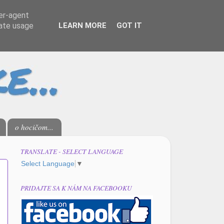
ser-agent
rate usage
LEARN MORE
GOT IT
o hocičom...
TRANSLATE - SELECT LANGUAGE
Select Language
▼
PRIDAJTE SA K NÁM NA FACEBOOKU