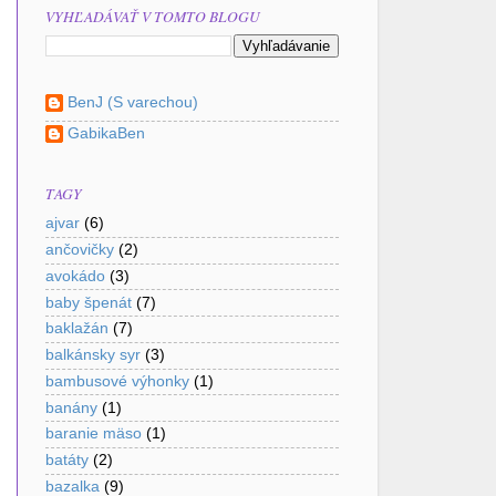
VYHĽADÁVAŤ V TOMTO BLOGU
BenJ (S varechou)
GabikaBen
TAGY
ajvar
(6)
ančovičky
(2)
avokádo
(3)
baby špenát
(7)
baklažán
(7)
balkánsky syr
(3)
bambusové výhonky
(1)
banány
(1)
baranie mäso
(1)
batáty
(2)
bazalka
(9)