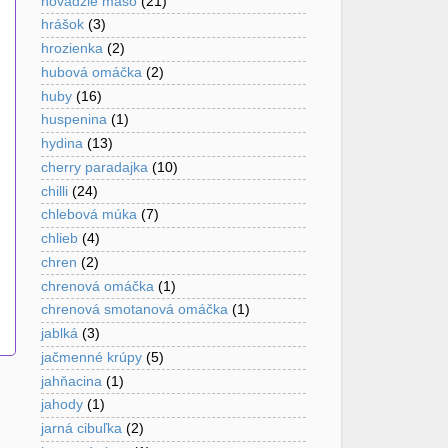
hovädzie mäso
(21)
hrášok
(3)
hrozienka
(2)
hubová omáčka
(2)
huby
(16)
huspenina
(1)
hydina
(13)
cherry paradajka
(10)
chilli
(24)
chlebová múka
(7)
chlieb
(4)
chren
(2)
chrenová omáčka
(1)
chrenová smotanová omáčka
(1)
jablká
(3)
jačmenné krúpy
(5)
jahňacina
(1)
jahody
(1)
jarná cibuľka
(2)