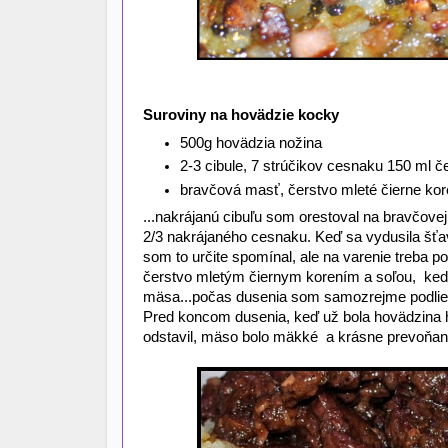
Suroviny na hovädzie kocky
500g hovädzia nožina
2-3 cibule, 7 strúčikov cesnaku 150 ml 
bravčová masť, čerstvo mleté čierne kore
...nakrájanú cibuľu som orestoval na bravčovej
2/3 nakrájaného cesnaku. Keď sa vydusila šťa
som to určite spomínal, ale na varenie treba po
čerstvo mletým čiernym korením a soľou, keď sa
mäsa...počas dusenia som samozrejme podlie
Pred koncom dusenia, keď už bola hovädzina 
odstavil, mäso bolo mäkké a krásne prevoňan