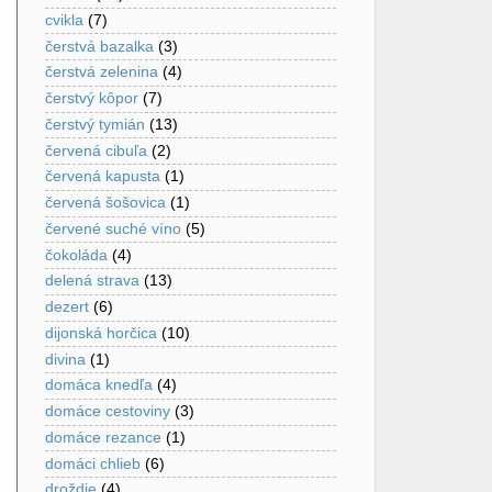
cvikla
(7)
čerstvá bazalka
(3)
čerstvá zelenina
(4)
čerstvý kôpor
(7)
čerstvý tymián
(13)
červená cibuľa
(2)
červená kapusta
(1)
červená šošovica
(1)
červené suché víno
(5)
čokoláda
(4)
delená strava
(13)
dezert
(6)
dijonská horčica
(10)
divina
(1)
domáca knedľa
(4)
domáce cestoviny
(3)
domáce rezance
(1)
domáci chlieb
(6)
droždie
(4)