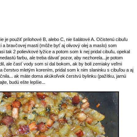
ie je použiť prílohové B, alebo C, nie šalátové A. Očistenú cibuľu
i a bravčovej masti (môže byť aj olivový olej a maslo) som
si tak 2 polievkové lyžice a potom som k nej pridal cibuľu, opekal
nedastú farbu, ale treba dávať pozor, aby nezhorela...je potom
, ale časť vody som si dal bokom, ak by boli zemiaky veľmi
a čerstvo mletým korením, pridal som k nim slaninku s cibuľou a aj
čnila... ak máte doma akúkoľvek čerstvú bylinku (pažítku, jarnú
jte, budú ešte lepšie...