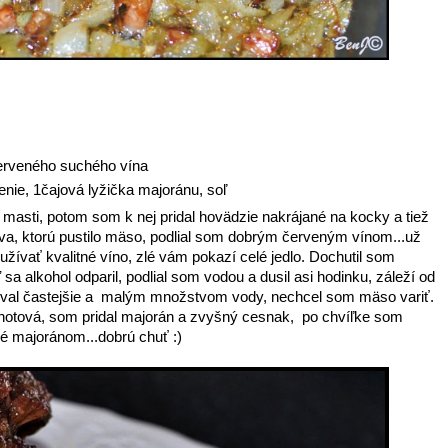
červeného suchého vína
nie, 1čajová lyžička majoránu, soľ
 masti, potom som k nej pridal hovädzie nakrájané na kocky a tiež
va, ktorú pustilo mäso, podlial som dobrým červeným vínom...už
užívať kvalitné víno, zlé vám pokazí celé jedlo. Dochutil som
 alkohol odparil, podlial som vodou a dusil asi hodinku, záleží od
val častejšie a malým množstvom vody, nechcel som mäso variť.
hotová, som pridal majorán a zvyšný cesnak, po chvíľke som
é majoránom...dobrú chuť :)