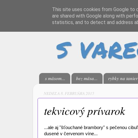
This site uses cookies from Google to de
are shared with Google along with perfo
statistics, and to detect and address a
s mäsom...
bez mäsa...
rybky na tanieri
NEDEĽA 8. FEBRUÁRA 2015
tekvicový prívarok
...ale aj "šťouchané brambory" s pečenou cibu
dusené v červenom víne...