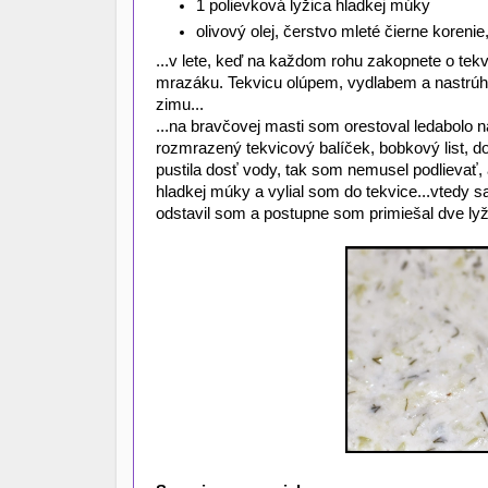
1 polievková lyžica hladkej múky
olivový olej, čerstvo mleté čierne korenie
...v lete, keď na každom rohu zakopnete o tekv
mrazáku. Tekvicu olúpem, vydlabem a nastrúh
zimu...
...na bravčovej masti som orestoval ledabolo n
rozmrazený tekvicový balíček, bobkový list, 
pustila dosť vody, tak som nemusel podlievať,
hladkej múky a vylial som do tekvice...vtedy s
odstavil som a postupne som primiešal dve lyž