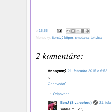
o
15:55
Menovky:
čerstvý kôpor
,
smotana
,
tekvica
2 komentáre:
Anonymný
21. februára 2015 o 6:52
jo
Odpovedať
Odpovede
BenJ (S varechou)
21. feb
súhlasím...jo :)